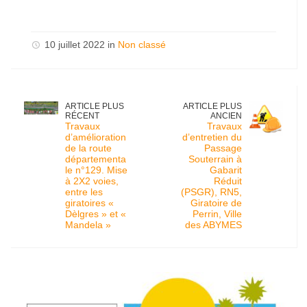
10 juillet 2022 in
Non classé
ARTICLE PLUS
ARTICLE PLUS
RÉCENT
ANCIEN
Travaux
Travaux
d’amélioration
d’entretien du
de la route
Passage
départementa
Souterrain à
le n°129. Mise
Gabarit
à 2X2 voies,
Réduit
entre les
(PSGR), RN5,
giratoires «
Giratoire de
Dèlgres » et «
Perrin, Ville
Mandela »
des ABYMES