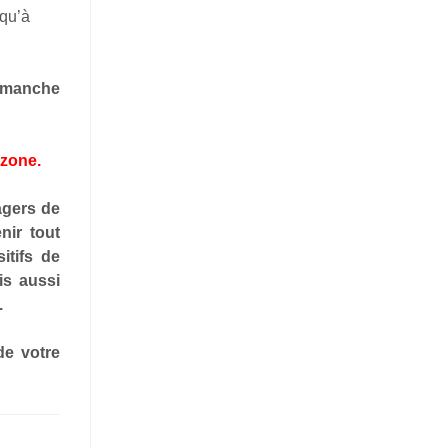
squ’à
 dimanche
 zone.
agers de
nir tout
itifs de
is aussi
.
de votre