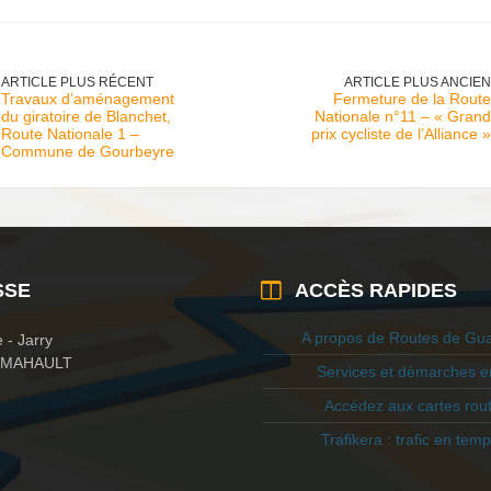
ARTICLE PLUS RÉCENT
ARTICLE PLUS ANCIEN
Travaux d’aménagement
Fermeture de la Route
du giratoire de Blanchet,
Nationale n°11 – « Grand
Route Nationale 1 –
prix cycliste de l’Alliance »
Commune de Gourbeyre
SSE
ACCÈS RAPIDES
A propos de Routes de Gu
 - Jarry
E-MAHAULT
Services et démarches en
Accédez aux cartes rout
Trafikera : trafic en temp