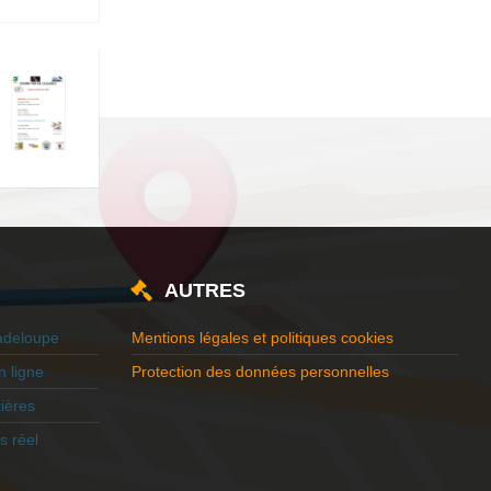
AUTRES
adeloupe
Mentions légales et politiques cookies
 ligne
Protection des données personnelles
ières
s réel