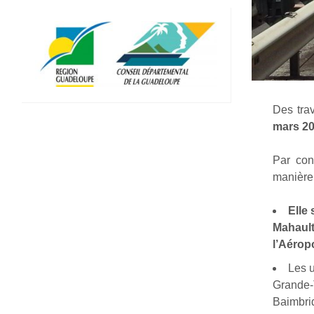
Des trav
mars 20
Par con
manière 
Elle 
Mahault
l’Aérop
Les u
Grande-T
Baimbrid