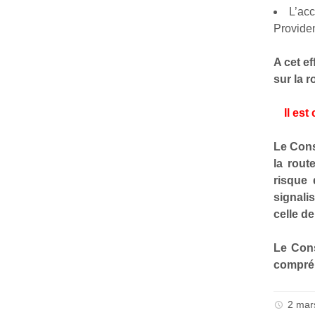
L’acc
Providen
A cet ef
sur la r
Il est
Le Cons
la rout
risque 
signali
celle d
Le Cons
compréh
2 mar