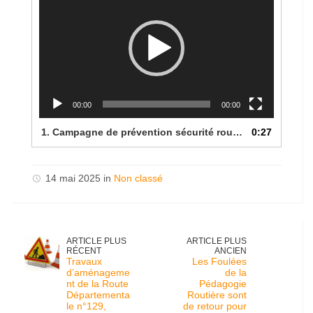
00:00
00:00
1. Campagne de prévention sécurité routière par Routes de Guadeloupe
0:27
14 mai 2025 in
Non classé
ARTICLE PLUS
ARTICLE PLUS
RÉCENT
ANCIEN
Travaux
Les Foulées
d’aménageme
de la
nt de la Route
Pédagogie
Départementa
Routière sont
le n°129,
de retour pour