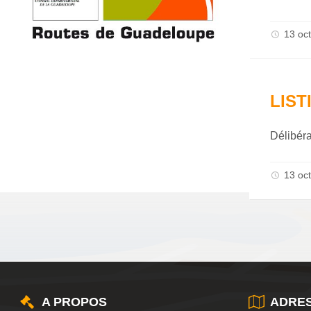
13 oc
LIST
Délibér
13 oc
A PROPOS
ADRE