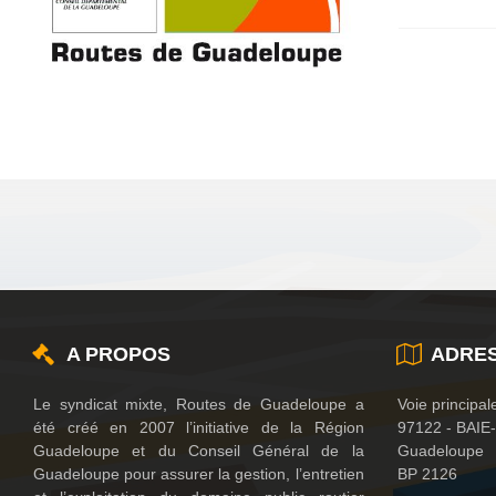
A PROPOS
ADRE
Le syndicat mixte, Routes de Guadeloupe a
Voie principale
été créé en 2007 l’initiative de la Région
97122 - BAI
Guadeloupe et du Conseil Général de la
Guadeloupe
Guadeloupe pour assurer la gestion, l’entretien
BP 2126