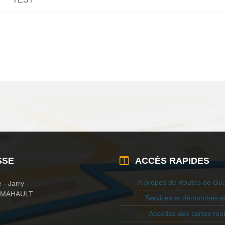
SSE
ACCÈS RAPIDES
A propos de Routes de Gu
 - Jarry
E-MAHAULT
Services et démarches en
Accédez aux cartes rout