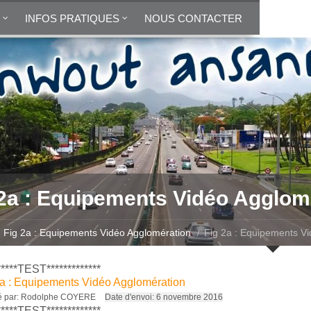
INFOS PRATIQUES
NOUS CONTACTER
 2a : Equipements Vidéo Agglom
Fig 2a : Equipements Vidéo Agglomération
Fig 2a : Equipements V
*****TEST*************
2a : Equipements Vidéo Agglomération
 par:
Rodolphe COYERE
Date d'envoi:
6 novembre 2016
*****TEST*************