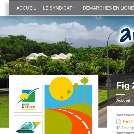
ACCUEIL
LE SYNDICAT
DEMARCHES EN LIGNE
Fig
Accueil
*********
Fig 
Téléchargé
*********