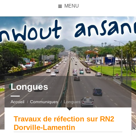
MENU
Longues
Accueil
Communiques
Longues
Travaux de réfection sur RN2
Dorville-Lamentin