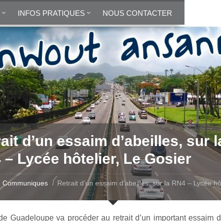
INFOS PRATIQUES
NOUS CONTACTER
ait d’un essaim d’abeilles, sur l
– Lycée hôtelier, Le Gosier
Communiques
Retrait d’un essaim d’abeilles, sur la RN4 – Lycée hôt
de Guadeloupe va procéder au retrait d’un important essaim d’