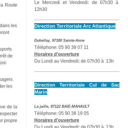
Le Mercredi et Vendredi: de 07h30 à
 la Route
12h30
 dans les
Direction Territoriale Arc Atlantique
eront
Dubellay, 97180 Sainte-Anne
Téléphone: 05 90 38 07 11
sports
Horaires d'ouverture
arrêt de
Du Lundi au Vendredi: de 07h30 à 13h
int-
sagers
Direction Territoriale Cul de Sac
der les
Marin
ve de la
La jaille, 97122 BAIE-MAHAULT
Téléphone: 05 90 38 19 05
respecter
Horaires d'ouverture
ur propre
Du Lundi au Vendredi: de 07h30 à 13h