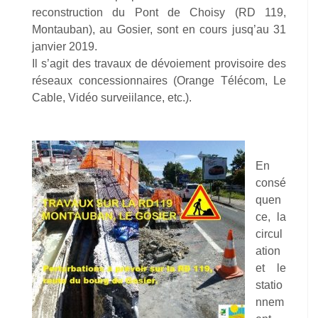
reconstruction du Pont de Choisy (RD 119,
Montauban), au Gosier, sont en cours jusq’au 31
janvier 2019.
Il s’agit des travaux de dévoiement provisoire des
réseaux concessionnaires (Orange Télécom, Le
Cable, Vidéo surveiilance, etc.).
En
consé
quen
ce, la
circul
ation
et le
statio
nnem