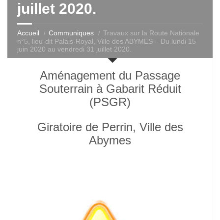
juillet 2020.
Accueil
Communiques
Travaux sur la Route Nationale
n°5, lieu-dit Palais-Royal, Ville des ABYMES – Du lundi 15
juin 2020 au vendredi 31 juillet 2020.
Aménagement du Passage
Souterrain à Gabarit Réduit
(PS
G
R)
Giratoire de Perrin, Ville des
Abymes