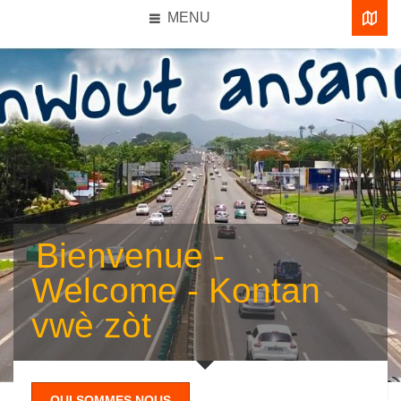
MENU
Bienvenue -
Welcome - Kontan
vwè zòt
QUI SOMMES NOUS