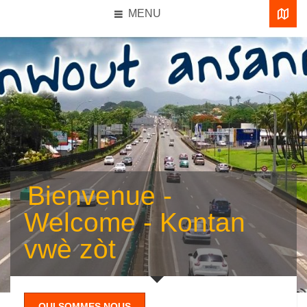
MENU
Bienvenue -
Welcome - Kontan
vwè zòt
QUI SOMMES NOUS