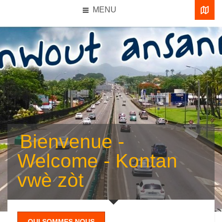
MENU
Bienvenue -
Welcome - Kontan
vwè zòt
QUI SOMMES NOUS