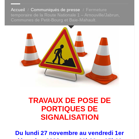
Accueil
Communiqués de presse
Fermeture
temporaire de la Route Nationale 1 – Arnouville/Jabrun,
Communes de Petit-Bourg et Baie-Mahault.
TRAVAUX DE POSE DE
PORTIQUES DE
SIGNALISATION
Du lundi 27 novembre au vendredi 1er